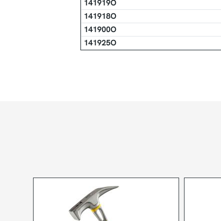
141919O
141918O
141900O
141925O