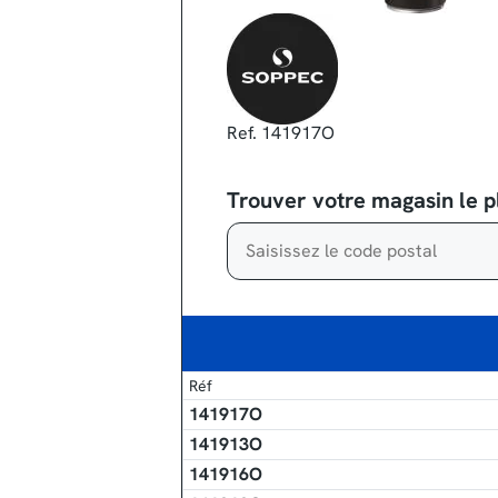
Ref. 141917O
Trouver votre magasin le p
Réf
141917O
141913O
141916O