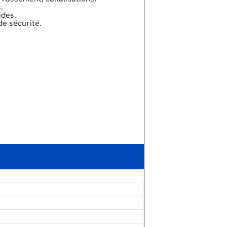
.
ides.
de sécurité.