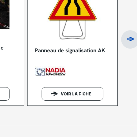
Man
ec
Panneau de signalisation AK
MGS
VOIR LA FICHE