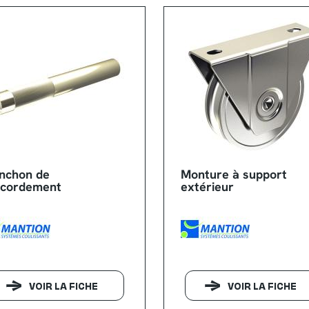
nchon de
Monture à support
ccordement
extérieur
VOIR LA FICHE
VOIR LA FICHE