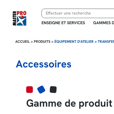
Aller
au
contenu
principal
ENSEIGNE ET SERVICES
GAMMES D
ACCUEIL
>
PRODUITS
>
ÉQUIPEMENT D'ATELIER
>
TRANSFER
Accessoires
Gamme de produit 