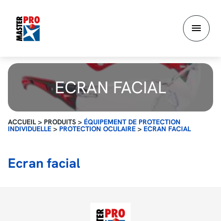
Aller
au
contenu
principal
ECRAN FACIAL
ACCUEIL
>
PRODUITS
>
ÉQUIPEMENT DE PROTECTION
INDIVIDUELLE
>
PROTECTION OCULAIRE
>
ECRAN FACIAL
Ecran facial