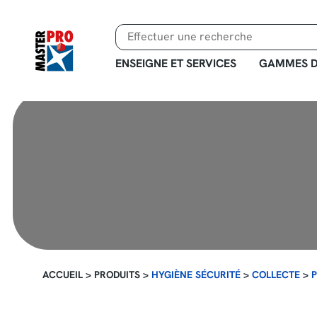
Aller
au
contenu
principal
ENSEIGNE ET SERVICES
GAMMES D
ACCUEIL
>
PRODUITS
>
HYGIÈNE SÉCURITÉ
>
COLLECTE
>