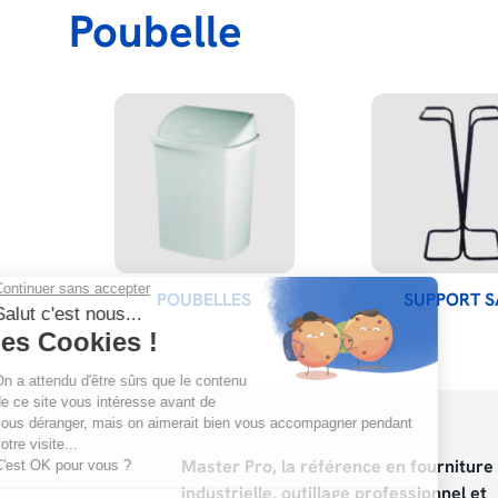
Poubelle
POUBELLES
SUPPORT S
Master Pro, la référence en fourniture
industrielle, outillage professionnel et