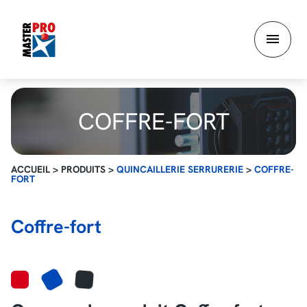
Aller
au
contenu
principal
COFFRE-FORT
ACCUEIL
>
PRODUITS
>
QUINCAILLERIE SERRURERIE
>
COFFRE-
FORT
Coffre-fort