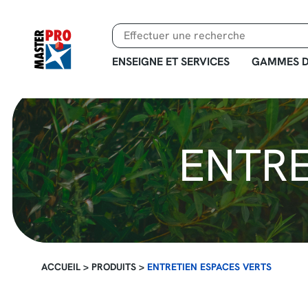
Aller
au
contenu
principal
ENSEIGNE ET SERVICES
GAMMES D
ENTRE
ACCUEIL
>
PRODUITS
>
ENTRETIEN ESPACES VERTS