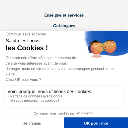
Enseigne et services
Catalogues
Devenir adhérent
Points de vente
Conseils de pros
PRENDRE CONTACT
Radio Master Pro
Mentions légales
| Conception et réalisation
Idealcoms
© 2025 Masterpro. Tous droits
réservés