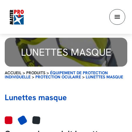
Aller
au
contenu
principal
LUNETTES MASQUE
ACCUEIL
>
PRODUITS
>
ÉQUIPEMENT DE PROTECTION
INDIVIDUELLE
>
PROTECTION OCULAIRE
>
LUNETTES MASQUE
Lunettes masque