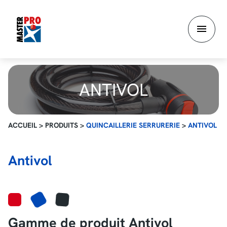
Aller
au
contenu
principal
ANTIVOL
ACCUEIL
>
PRODUITS
>
QUINCAILLERIE SERRURERIE
>
ANTIVOL
Antivol
Gamme de produit Antivol