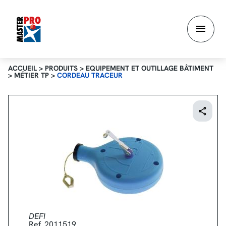
Aller
au
contenu
principal
ACCUEIL
>
PRODUITS
>
EQUIPEMENT ET OUTILLAGE BÂTIMENT
>
MÉTIER TP
>
CORDEAU TRACEUR
DEFI
Ref. 2011519