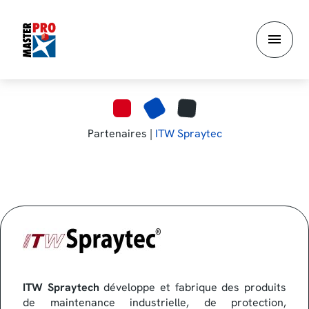
Aller
au
contenu
principal
Partenaires |
ITW Spraytec
ITW Spraytech
développe et fabrique des produits
de maintenance industrielle, de protection,