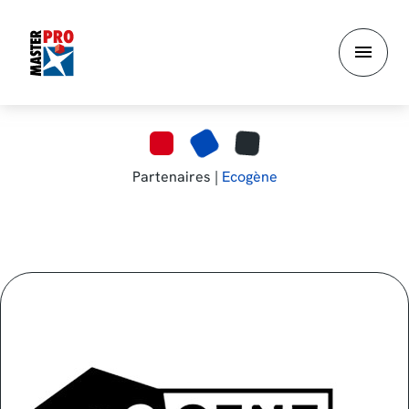
Aller
au
contenu
principal
Partenaires |
Ecogène