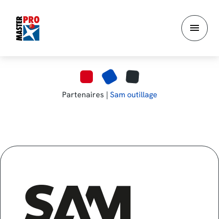
Aller
au
contenu
principal
Partenaires |
Sam outillage