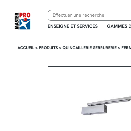
Aller
au
contenu
principal
ENSEIGNE ET SERVICES
GAMMES D
ACCUEIL
>
PRODUITS
>
QUINCAILLERIE SERRURERIE
>
FER