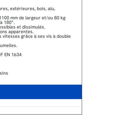
.
res, extérieures, bois, alu,
1100 mm de largeur et∕ou 80 kg
’à 180°.
ssibles et dissimulés.
ions apparentes.
 vitesses grâce à ses vis à double
aumelles.
NF EN 1634
sins