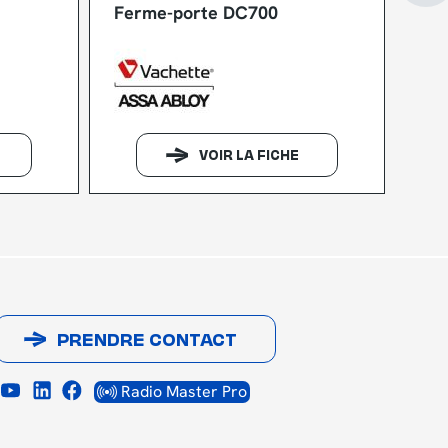
Ferme-porte DC700
Fe
VOIR LA FICHE
PRENDRE CONTACT
Radio Master Pro